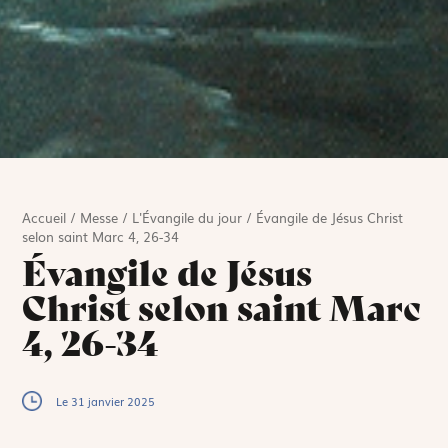
Accueil
/
Messe
/
L'Évangile du jour
/
Évangile de Jésus Christ
selon saint Marc 4, 26-34
Évangile de Jésus
Christ selon saint Marc
4, 26-34
Le 31 janvier 2025