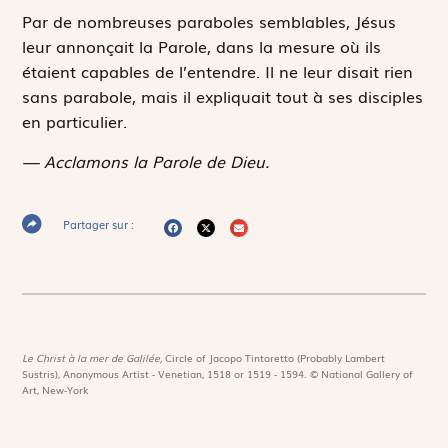
Par de nombreuses paraboles semblables, Jésus
leur annonçait la Parole, dans la mesure où ils
étaient capables de l’entendre. Il ne leur disait rien
sans parabole, mais il expliquait tout à ses disciples
en particulier.
— Acclamons la Parole de Dieu.
Partager sur :
Le Christ à la mer de Galilée,
Circle of Jacopo Tintoretto (Probably Lambert
Sustris), Anonymous Artist - Venetian, 1518 or 1519 - 1594. © National Gallery of
Art, New-York