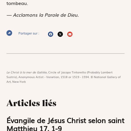
tombeau.
— Acclamons la Parole de Dieu.
Partager sur :
Le Christ à la mer de Galilée,
Circle of Jacopo Tintoretto (Probably Lambert
Sustris), Anonymous Artist - Venetian, 1518 or 1519 - 1594. © National Gallery of
Art, New-York
Articles liés
Évangile de Jésus Christ selon saint
Matthieu 17, 1-9