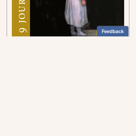
Pour suivre la voie tracée par le curé d'Ars.
5,90€
NEWSLETTER
Restez informés
En vous inscrivant, vous aurez le choix de recevoir
nos newsletters thématiques.