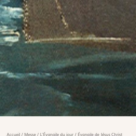
Accueil
/
Messe
/
L'Évangile du jour
/
Évangile de Jésus Christ