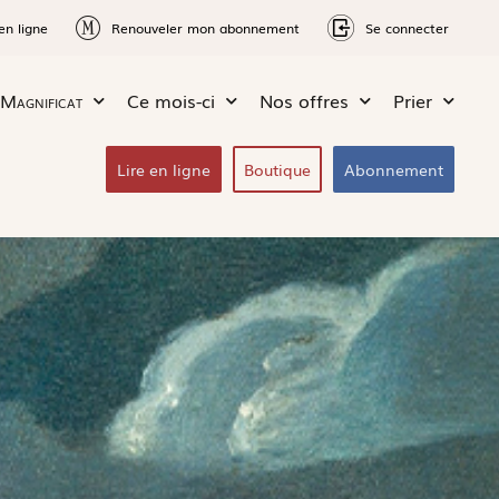
en ligne
Renouveler mon abonnement
Se connecter
Magnificat
Ce mois-ci
Nos offres
Prier
Lire en ligne
Boutique
Abonnement