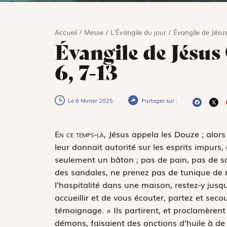
Accueil
/
Messe
/
L'Évangile du jour
/
Évangile de Jésus
Évangile de Jésus
6, 7-13
Le 6 février 2025
Partager sur :
E
n ce temps-là,
Jésus appela les Douze ; alors
leur donnait autorité sur les esprits impurs, 
seulement un bâton ; pas de pain, pas de s
des sandales, ne prenez pas de tunique de r
l’hospitalité dans une maison, restez-y jusqu
accueillir et de vous écouter, partez et seco
témoignage. » Ils partirent, et proclamèrent 
démons, faisaient des onctions d’huile à de