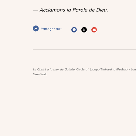
— Acclamons la Parole de Dieu.
Partager sur :
Le Christ à la mer de Galilée,
Circle of Jacopo Tintoretto (Probably Lam
New-York