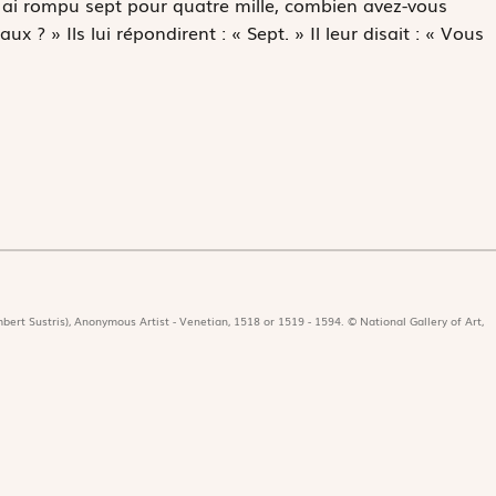
en ai rompu sept pour quatre mille, combien avez-vous
 ? » Ils lui répondirent : « Sept. » Il leur disait : « Vous
bert Sustris), Anonymous Artist - Venetian, 1518 or 1519 - 1594. © National Gallery of Art,