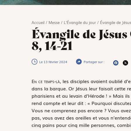
Accueil
/
Messe
/
L'Évangile du jour
/
Évangile de Jésus
Évangile de Jésus
8, 14-21
Le 13 février 2024
Partager sur :
E
n ce temps-là,
les disciples avaient oublié d’
dans la barque. Or Jésus leur faisait cette
pharisiens et au levain d’Hérode ! » Mais il
rend compte et leur dit : « Pourquoi discut
Vous ne comprenez pas encore ? Vous avez 
pas, vous avez des oreilles et vous n’enten
cinq pains pour cinq mille personnes, comb