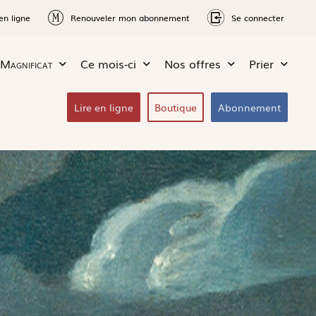
en ligne
Renouveler mon abonnement
Se connecter
Magnificat
Ce mois-ci
Nos offres
Prier
Lire en ligne
Boutique
Abonnement