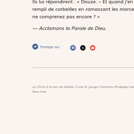
Ils lui répondirent : « Douze. – Et quand j’
rempli de corbeilles en ramassant les morceaux
ne comprenez pas encore ? »
— Acclamons la Parole de Dieu.
Partager sur :
Le Christ à la mer de Galilée,
Circle of Jacopo Tintoretto (Probably Lam
New-York