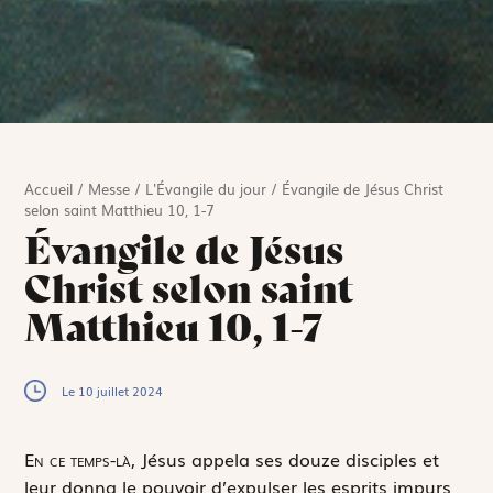
Accueil
/
Messe
/
L'Évangile du jour
/
Évangile de Jésus Christ
selon saint Matthieu 10, 1-7
Évangile de Jésus
Christ selon saint
Matthieu 10, 1-7
Le 10 juillet 2024
E
n ce temps-là,
Jésus appela ses douze disciples et
leur donna le pouvoir d’expulser les esprits impurs