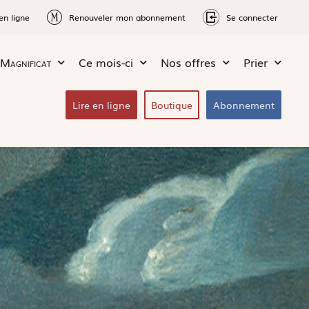
en ligne
Renouveler mon abonnement
Se connecter
Magnificat
Ce mois-ci
Nos offres
Prier
Lire en ligne
Boutique
Abonnement