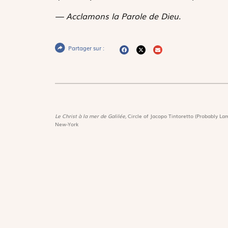
— Acclamons la Parole de Dieu.
Partager sur :
Le Christ à la mer de Galilée,
Circle of Jacopo Tintoretto (Probably Lam
New-York