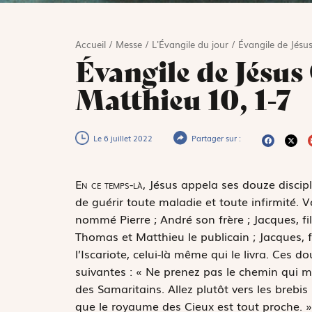
Accueil
/
Messe
/
L'Évangile du jour
/
Évangile de Jésus
Évangile de Jésus 
Matthieu 10, 1-7
Le 6 juillet 2022
Partager sur :
E
n ce temps-là,
Jésus appela ses douze disciple
de guérir toute maladie et toute infirmité. 
nommé Pierre ; André son frère ; Jacques, fil
Thomas et Matthieu le publicain ; Jacques, f
l’Iscariote, celui-là même qui le livra. Ces 
suivantes : « Ne prenez pas le chemin qui m
des Samaritains. Allez plutôt vers les brebi
que le royaume des Cieux est tout proche. »