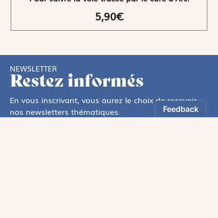
5,90€
NEWSLETTER
Restez informés
En vous inscrivant, vous aurez le choix de recevoir
nos newsletters thématiques.
Les informations recueillies sur ce formulaire sont enregistrées par
Magnificat Sas
.
Vous pouvez exercer votre droit d'accès aux données vous concernant en
vous adressant à :
rgpd@magnificat.fr
ou
cliquez ici
.
*