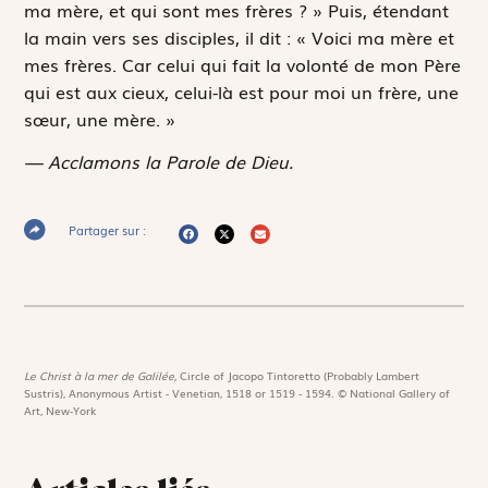
ma mère, et qui sont mes frères ? » Puis, étendant
la main vers ses disciples, il dit : « Voici ma mère et
mes frères. Car celui qui fait la volonté de mon Père
qui est aux cieux, celui-là est pour moi un frère, une
sœur, une mère. »
— Acclamons la Parole de Dieu.
Partager sur :
Le Christ à la mer de Galilée,
Circle of Jacopo Tintoretto (Probably Lambert
Sustris), Anonymous Artist - Venetian, 1518 or 1519 - 1594. © National Gallery of
Art, New-York