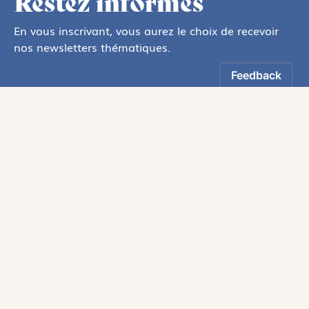
Restez informés
En vous inscrivant, vous aurez le choix de recevoir
nos newsletters thématiques.
Les informations recueillies sur ce formulaire sont enregistrées par
Magnificat Sas
.
Vous pouvez exercer votre droit d'accès aux données vous concernant en
vous adressant à :
rgpd@magnificat.fr
ou
cliquez ici
.
*
S'inscrire