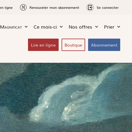
en ligne
Renouveler mon abonnement
Se connecter
Magnificat
Ce mois-ci
Nos offres
Prier
Lire en ligne
Boutique
Abonnement