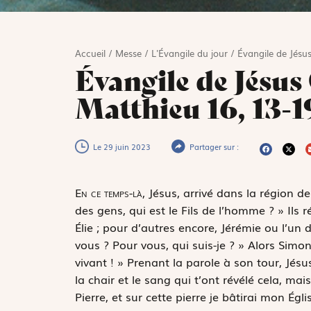
Accueil
/
Messe
/
L'Évangile du jour
/
Évangile de Jésus
Évangile de Jésus 
Matthieu 16, 13-1
Le 29 juin 2023
Partager sur :
E
n ce temps-là,
Jésus, arrivé dans la région de
des gens, qui est le Fils de l’homme ? » Ils r
Élie ; pour d’autres encore, Jérémie ou l’un
vous ? Pour vous, qui suis-je ? » Alors Simon-P
vivant ! » Prenant la parole à son tour, Jésus
la chair et le sang qui t’ont révélé cela, mai
Pierre, et sur cette pierre je bâtirai mon Égl