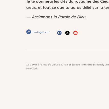
Je te donnerai les clés du royaume des Cieux 
cieux, et tout ce que tu auras délié sur la te
— Acclamons la Parole de Dieu.
Partager sur :
Le Christ à la mer de Galilée,
Circle of Jacopo Tintoretto (Probably Lam
New-York