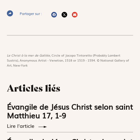
Partager sur :
Le Christ à la mer de Galilée,
Circle of Jacopo Tintoretto (Probably Lambert
Sustris), Anonymous Artist - Venetian, 1518 or 1519 - 1594. © National Gallery of
Art, New-York
Articles liés
Évangile de Jésus Christ selon saint
Matthieu 17, 1-9
Lire l'article