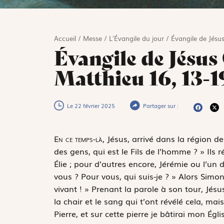
Accueil
/
Messe
/
L'Évangile du jour
/
Évangile de Jésus
Évangile de Jésus 
Matthieu 16, 13-1
Le 22 février 2025
Partager sur :
E
n ce temps-là,
Jésus, arrivé dans la région de
des gens, qui est le Fils de l’homme ? » Ils r
Élie ; pour d’autres encore, Jérémie ou l’un
vous ? Pour vous, qui suis-je ? » Alors Simon-P
vivant ! » Prenant la parole à son tour, Jésus
la chair et le sang qui t’ont révélé cela, mai
Pierre, et sur cette pierre je bâtirai mon Égl