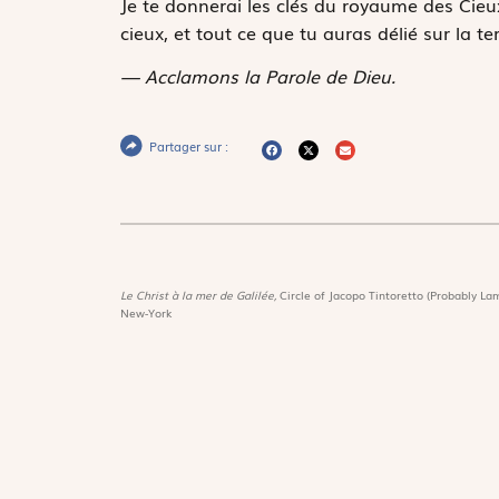
Je te donnerai les clés du royaume des Cieux 
cieux, et tout ce que tu auras délié sur la te
— Acclamons la Parole de Dieu.
Partager sur :
Le Christ à la mer de Galilée,
Circle of Jacopo Tintoretto (Probably Lam
New-York