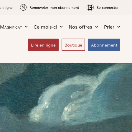
en ligne
Renouveler mon abonnement
Se connecter
Magnificat
Ce mois-ci
Nos offres
Prier
Lire en ligne
Boutique
Abonnement