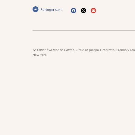
Partager sur :
Le Christ à la mer de Galilée,
Circle of Jacopo Tintoretto (Probably Lam
New-York