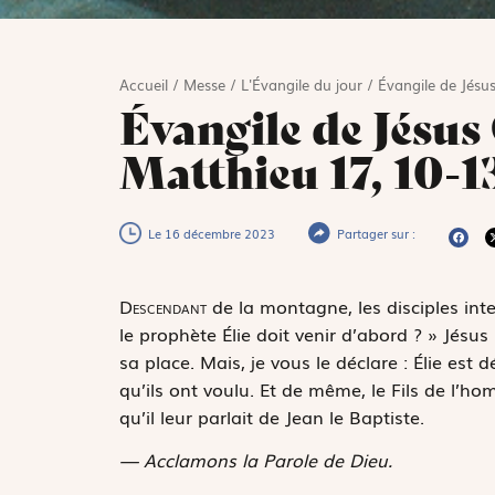
Accueil
/
Messe
/
L'Évangile du jour
/
Évangile de Jésus
Évangile de Jésus 
Matthieu 17, 10-1
Le 16 décembre 2023
Partager sur :
D
escendant
de la montagne, les disciples inte
le prophète Élie doit venir d’abord ? » Jésus
sa place. Mais, je vous le déclare : Élie est dé
qu’ils ont voulu. Et de même, le Fils de l’ho
qu’il leur parlait de Jean le Baptiste.
— Acclamons la Parole de Dieu.