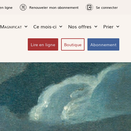
en ligne
Renouveler mon abonnement
Se connecter
Magnificat
Ce mois-ci
Nos offres
Prier
Lire en ligne
Boutique
Abonnement