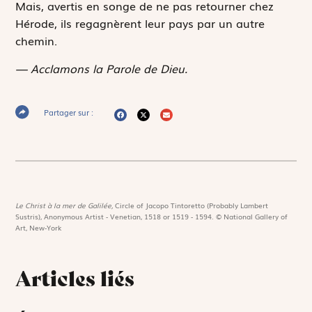
Mais, avertis en songe de ne pas retourner chez
Hérode, ils regagnèrent leur pays par un autre
chemin.
— Acclamons la Parole de Dieu.
Partager sur :
Le Christ à la mer de Galilée,
Circle of Jacopo Tintoretto (Probably Lambert
Sustris), Anonymous Artist - Venetian, 1518 or 1519 - 1594. © National Gallery of
Art, New-York
Articles liés