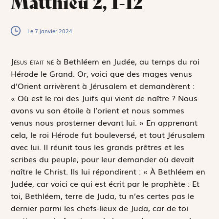
Matthieu 2, 1-12
Le 7 janvier 2024
J
ésus était né
à Bethléem en Judée, au temps du roi
Hérode le Grand. Or, voici que des mages venus
d’Orient arrivèrent à Jérusalem et demandèrent :
« Où est le roi des Juifs qui vient de naître ? Nous
avons vu son étoile à l’orient et nous sommes
venus nous prosterner devant lui. » En apprenant
cela, le roi Hérode fut bouleversé, et tout Jérusalem
avec lui. Il réunit tous les grands prêtres et les
scribes du peuple, pour leur demander où devait
naître le Christ. Ils lui répondirent : « À Bethléem en
Judée, car voici ce qui est écrit par le prophète :
Et
toi, Bethléem, terre de Juda
,
tu
n’es certes pas
le
dernier parmi les chefs-lieux de Juda, car de toi