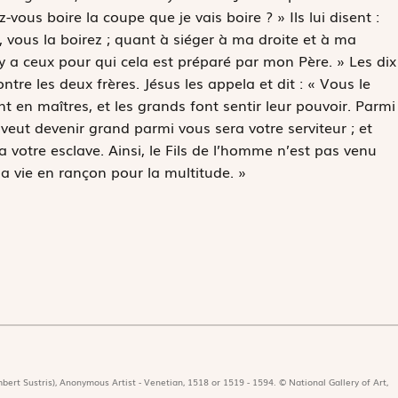
us boire la coupe que je vais boire ? » Ils lui disent :
, vous la boirez ; quant à siéger à ma droite et à ma
 y a ceux pour qui cela est préparé par mon Père. » Les dix
ntre les deux frères. Jésus les appela et dit : « Vous le
 en maîtres, et les grands font sentir leur pouvoir. Parmi
i veut devenir grand parmi vous sera votre serviteur ; et
a votre esclave. Ainsi, le Fils de l’homme n’est pas venu
sa vie en rançon pour la multitude. »
bert Sustris), Anonymous Artist - Venetian, 1518 or 1519 - 1594. © National Gallery of Art,