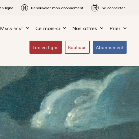
en ligne
Renouveler mon abonnement
Se connecter
Magnificat
Ce mois-ci
Nos offres
Prier
Lire en ligne
Boutique
Abonnement