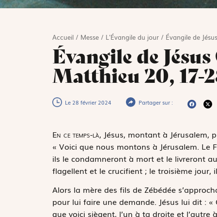
Accueil
/
Messe
/
L'Évangile du jour
/
Évangile de Jésus
Évangile de Jésus 
Matthieu 20, 17-2
Le 28 février 2024
Partager sur :
E
n ce temps-là,
Jésus, montant à Jérusalem, prit
« Voici que nous montons à Jérusalem. Le Fi
ils le condamneront à mort et le livreront a
flagellent et le crucifient ; le troisième jour, i
Alors la mère des fils de Zébédée s’approcha
pour lui faire une demande. Jésus lui dit : «
que voici siègent, l’un à ta droite et l’aut