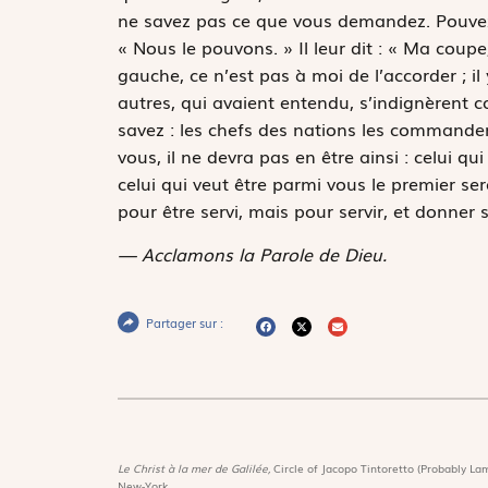
ne savez pas ce que vous demandez. Pouvez-vo
« Nous le pouvons. » Il leur dit : « Ma coupe
gauche, ce n’est pas à moi de l’accorder ; il
autres, qui avaient entendu, s’indignèrent co
savez : les chefs des nations les commandent
vous, il ne devra pas en être ainsi : celui qu
celui qui veut être parmi vous le premier ser
pour être servi, mais pour servir, et donner 
— Acclamons la Parole de Dieu.
Partager sur :
Le Christ à la mer de Galilée,
Circle of Jacopo Tintoretto (Probably Lam
New-York