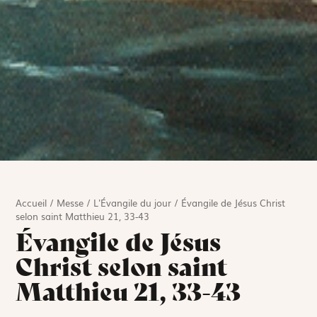
Accueil
/
Messe
/
L'Évangile du jour
/
Évangile de Jésus Christ
selon saint Matthieu 21, 33-43
Évangile de Jésus
Christ selon saint
Matthieu 21, 33-43