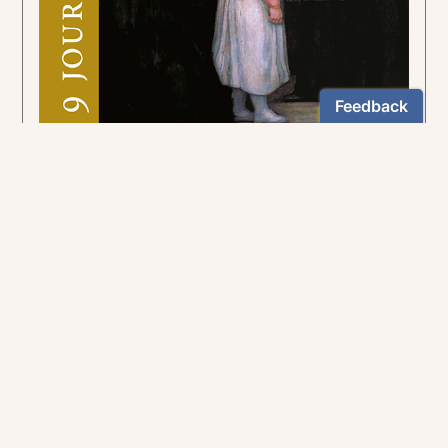
Pour suivre la voie tracée par le curé d'Ars.
5,90€
NEWSLETTER
Restez informés
En vous inscrivant, vous aurez le choix de recevoir
nos newsletters thématiques.