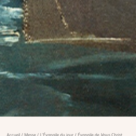
Accueil
/
Messe
/
L'Évangile du jour
/
Évangile de Jésus Christ