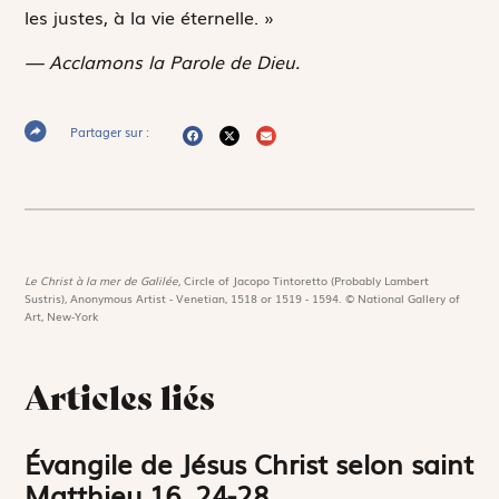
les justes, à la vie éternelle. »
— Acclamons la Parole de Dieu.
Partager sur :
Le Christ à la mer de Galilée,
Circle of Jacopo Tintoretto (Probably Lambert
Sustris), Anonymous Artist - Venetian, 1518 or 1519 - 1594. © National Gallery of
Art, New-York
Articles liés
Évangile de Jésus Christ selon saint
Matthieu 16, 24-28