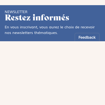
NEWSLETTER
Restez informés
En vous inscrivant, vous aurez le choix de recevoir
nos newsletters thématiques.
Les informations recueillies sur ce formulaire sont enregistrées par
Magnificat Sas
.
Vous pouvez exercer votre droit d'accès aux données vous concernant en
vous adressant à :
rgpd@magnificat.fr
ou
cliquez ici
.
*
S'inscrire