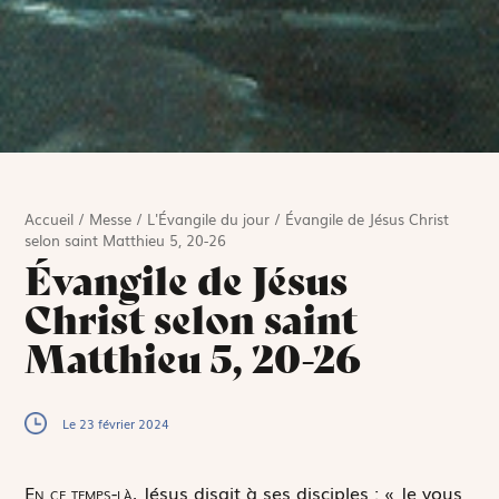
Accueil
/
Messe
/
L'Évangile du jour
/
Évangile de Jésus Christ
selon saint Matthieu 5, 20-26
Évangile de Jésus
Christ selon saint
Matthieu 5, 20-26
Le 23 février 2024
E
n ce temps-là,
Jésus disait à ses disciples : « Je vous