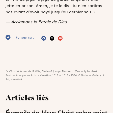
jette en prison. Amen, je te le dis : tu n’en sortiras
pas avant d’avoir payé jusqu’au dernier sou. »
— Acclamons la Parole de Dieu.
Partager sur :
Le Christ à la mer de Galilée,
Circle of Jacopo Tintoretto (Probably Lambert
Sustris), Anonymous Artist - Venetian, 1518 or 1519 - 1594. © National Gallery of
Art, New-York
Articles liés
Évangile de Jésus Christ selon saint