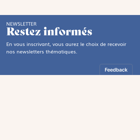
NEWSLETTER
Restez informés
En vous inscrivant, vous aurez le choix de recevoir
nos newsletters thématiques.
Oui, Je souhaite m’inscrire à la newsletter.
Les informations recueillies sur ce formulaire sont enregistrées par
Magnificat Sas.
Nous utilisons des pixels dans nos emails permettant de mesurer leur
ouverture et vos interactions. Vous pouvez vous opposer à ce traitement en
vous connectant à votre compte. Vous pouvez exercer votre droit d'accès
aux données vous concernant en vous adressant à :
rgpd@magnificat.fr
ou
cliquez ici
.
*