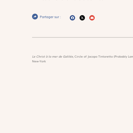
Partager sur :
Le Christ à la mer de Galilée,
Circle of Jacopo Tintoretto (Probably Lam
New-York