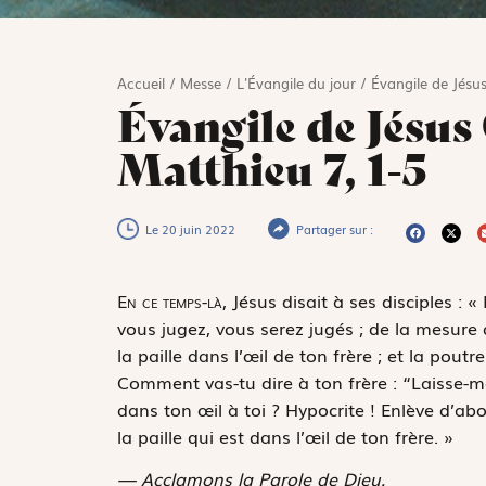
Accueil
/
Messe
/
L'Évangile du jour
/
Évangile de Jésus
Évangile de Jésus 
Matthieu 7, 1-5
Le 20 juin 2022
Partager sur :
E
n ce temps-là,
Jésus disait à ses disciples : 
vous jugez, vous serez jugés ; de la mesure
la paille dans l’œil de ton frère ; et la pou
Comment vas-tu dire à ton frère : “Laisse-moi
dans ton œil à toi ? Hypocrite ! Enlève d’abo
la paille qui est dans l’œil de ton frère. »
— Acclamons la Parole de Dieu.