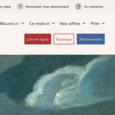
en ligne
Renouveler mon abonnement
Se connecter
Magnificat
Ce mois-ci
Nos offres
Prier
Lire en ligne
Boutique
Abonnement