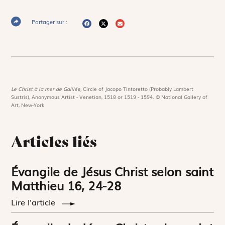
Partager sur :
Le Christ à la mer de Galilée,
Circle of Jacopo Tintoretto (Probably Lambert
Sustris), Anonymous Artist - Venetian, 1518 or 1519 - 1594. © National Gallery of
Art, New-York
Articles liés
Évangile de Jésus Christ selon saint
Matthieu 16, 24-28
Lire l'article