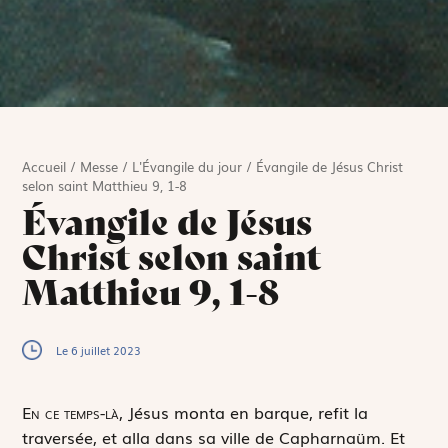
Accueil
/
Messe
/
L'Évangile du jour
/
Évangile de Jésus Christ
selon saint Matthieu 9, 1-8
Évangile de Jésus
Christ selon saint
Matthieu 9, 1-8
Le 6 juillet 2023
E
n ce temps-là,
Jésus monta en barque, refit la
traversée, et alla dans sa ville de Capharnaüm. Et