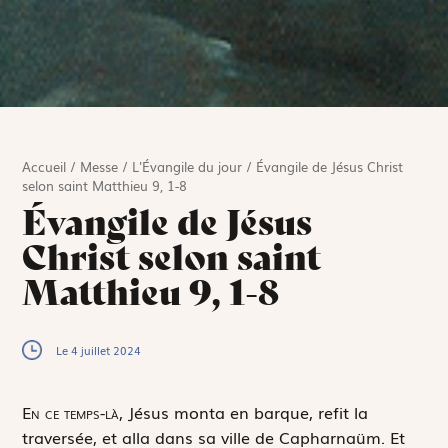
Accueil
/
Messe
/
L'Évangile du jour
/
Évangile de Jésus Christ
selon saint Matthieu 9, 1-8
Évangile de Jésus
Christ selon saint
Matthieu 9, 1-8
Le 4 juillet 2024
E
n ce temps-là,
Jésus monta en barque, refit la
traversée, et alla dans sa ville de Capharnaüm. Et