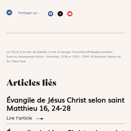
Partager sur :
Le Christ à la mer de Galilée,
Circle of Jacopo Tintoretto (Probably Lambert
Sustris), Anonymous Artist - Venetian, 1518 or 1519 - 1594. © National Gallery of
Art, New-York
Articles liés
Évangile de Jésus Christ selon saint
Matthieu 16, 24-28
Lire l'article