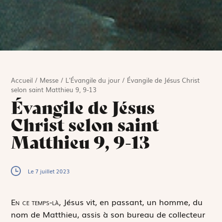
Accueil
/
Messe
/
L'Évangile du jour
/
Évangile de Jésus Christ
selon saint Matthieu 9, 9-13
Évangile de Jésus
Christ selon saint
Matthieu 9, 9-13
Le 7 juillet 2023
E
n ce temps-là,
Jésus vit, en passant, un homme, du
nom de Matthieu, assis à son bureau de collecteur