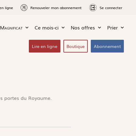
en ligne
Renouveler mon abonnement
Se connecter
Magnificat
Ce mois-ci
Nos offres
Prier
Lire en ligne
Boutique
Abonnement
 les portes du Royaume.