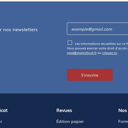
ir nos newsletters
Les informations recueillies sur ce 
Vous pouvez exercer votre droit d'accès
rgpd@magnificat.fr
ou
cliquez ici
.
*
S'inscrire
icat
Revues
Nos 
r
Édition papier
Form