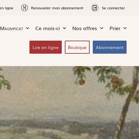
en ligne
Renouveler mon abonnement
Se connecter
Magnificat
Ce mois-ci
Nos offres
Prier
Lire en ligne
Boutique
Abonnement