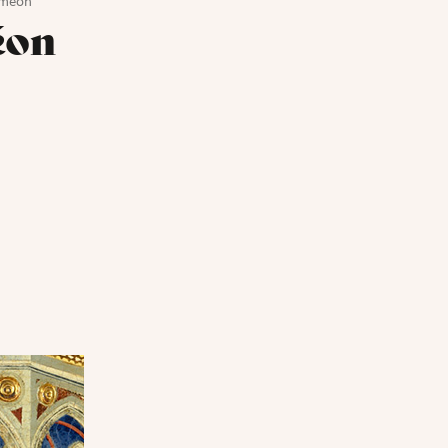
yméon
éon