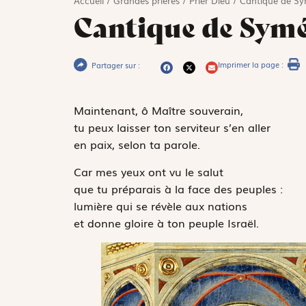
Accueil
/
Grandes prières
/
Prier Dieu
/
Cantique de S
Cantique de Sym
Imprimer la page :
Partager sur :
Maintenant, ô Maître souverain,
tu peux laisser ton serviteur s’en aller
en paix, selon ta parole.
Car mes yeux ont vu le salut
que tu préparais à la face des peuples :
lumière qui se révèle aux nations
et donne gloire à ton peuple Israël.