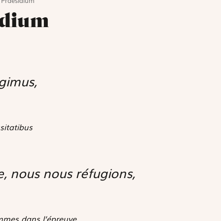
Praesidium
idium
gimus,
sitatibus
e, nous nous réfugions,
mmes dans l’épreuve,