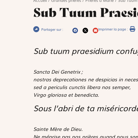
Accueil
/
Grandes prières
/
Prières à Marie
/
Sub Tuum 
Sub Tuum Praes
Imprimer la page :
Partager sur :
Sub tuum praesidium confu
Sancta Dei Genetrix ;
nostras deprecationes ne despicias in neces
sed a periculis cunctis libera nos semper,
Virgo gloriosa et benedicta.
Sous l’abri de ta miséricord
Sainte Mère de Dieu.
Ne méprise pas nos prières quand nous so