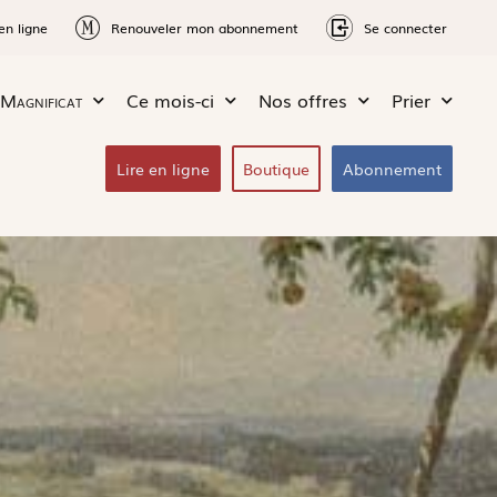
en ligne
Renouveler mon abonnement
Se connecter
Magnificat
Ce mois-ci
Nos offres
Prier
Lire en ligne
Boutique
Abonnement