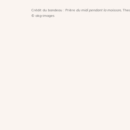
Crédit du bandeau : Prière
du midi pendant la moisson
, The
© akg-images