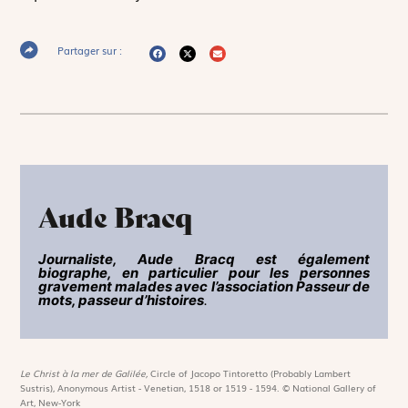
Partager sur :
Aude Bracq
Journaliste,
Aude Bracq
est également
biographe, en particulier pour les personnes
gravement malades avec l’association Passeur de
mots, passeur d’histoires
.
Le Christ à la mer de Galilée,
Circle of Jacopo Tintoretto (Probably Lambert
Sustris), Anonymous Artist - Venetian, 1518 or 1519 - 1594. © National Gallery of
Art, New-York