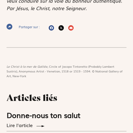
veux conduire sur la voie du bonheur authentique.
Par Jésus, le Christ, notre Seigneur.
Partager sur :
Le Christ à la mer de Galilée,
Circle of Jacopo Tintoretto (Probably Lambert
Sustris), Anonymous Artist - Venetian, 1518 or 1519 - 1594. © National Gallery of
Art, New-York
Articles liés
Donne-nous ton salut
Lire l'article