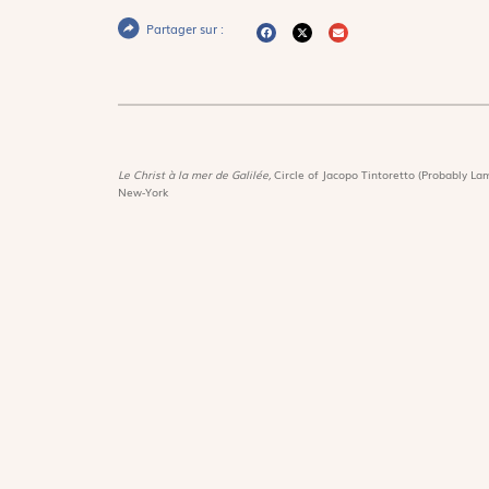
Partager sur :
Le Christ à la mer de Galilée,
Circle of Jacopo Tintoretto (Probably Lam
New-York