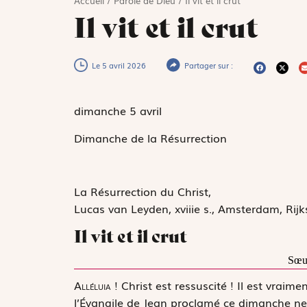
Accueil
/
Parole de Dieu
/
Il vit et il crut
Il vit et il crut
Le 5 avril 2026
Partager sur :
dimanche 5
avril
Dimanche de la Résurrection
La Résurrection du Christ,
Lucas van Leyden, xviiie s., Amsterdam, Ri
Il vit et il crut
Sœu
A
lléluia !
Christ est ressuscité ! Il est vraimen
l’Évangile de Jean proclamé ce dimanche ne 