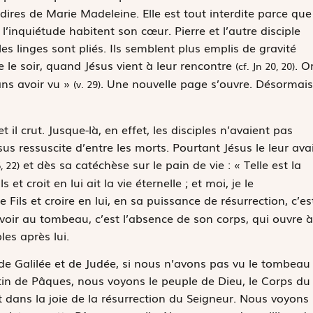
ires de Marie Madeleine. Elle est tout interdite parce que
t l’inquiétude habitent son cœur. Pierre et l’autre disciple
les linges sont pliés. Ils semblent plus emplis de gravité
ue le soir, quand Jésus vient à leur rencontre
. O
(cf. Jn 20, 20)
ns avoir vu »
. Une nouvelle page s’ouvre. Désormais
(v. 29)
 et il crut.
Jusque-là, en effet, les disciples n’avaient pas
ésus ressuscite d’entre les morts. Pourtant Jésus le leur ava
et dès sa catéchèse sur le pain de vie :
« Telle est la
, 22)
 et croit en lui ait la vie éternelle ; et moi, je le
le Fils et croire en lui, en sa puissance de résurrection, c’es
à voir au tombeau, c’est l’absence de son corps, qui ouvre à
ples après lui.
 de Galilée et de Judée, si nous n’avons pas vu le tombeau
in de Pâques, nous voyons le peuple de Dieu, le Corps du
et dans la joie de la résurrection du Seigneur. Nous voyons