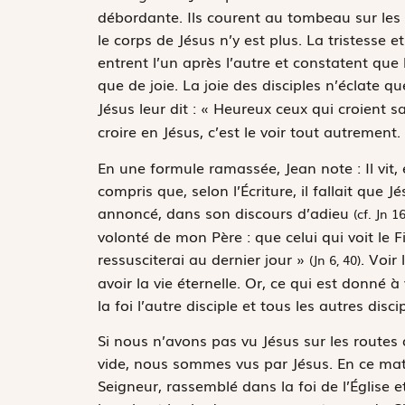
débordante. Ils courent au tombeau sur les d
le corps de Jésus n’y est plus. La tristesse e
entrent l’un après l’autre et constatent que 
que de joie. La joie des disciples n’éclate q
Jésus leur dit :
« Heureux ceux qui croient sa
croire en Jésus, c’est le voir tout autrement.
En une formule ramassée, Jean note :
Il vit,
compris que, selon l’Écriture, il fallait que J
annoncé, dans son discours d’adieu
(cf. Jn 16
volonté de mon Père : que celui qui voit le Fils
ressusciterai au dernier jour »
. Voir 
(Jn 6, 40)
avoir la vie éternelle. Or, ce qui est donné 
la foi l’autre disciple et tous les autres disci
Si nous n’avons pas vu Jésus sur les routes
vide, nous sommes vus par Jésus. En ce mat
Seigneur, rassemblé dans la foi de l’Église 