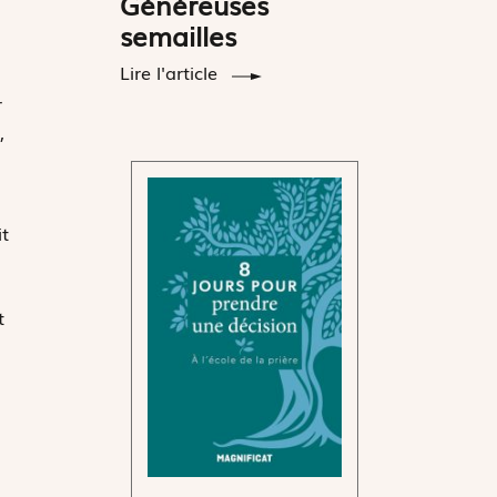
Généreuses
semailles
Lire l'article
r
,
it
t