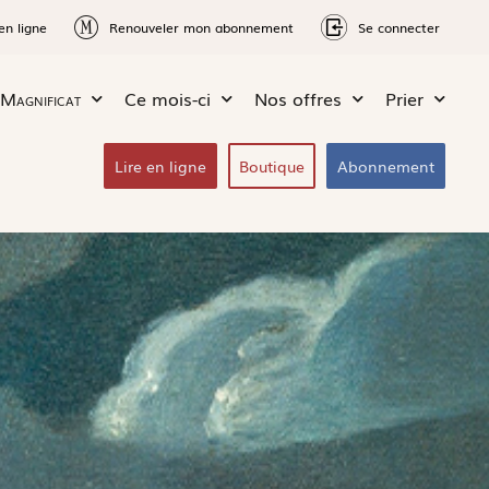
en ligne
Renouveler mon abonnement
Se connecter
Magnificat
Ce mois-ci
Nos offres
Prier
Lire en ligne
Boutique
Abonnement