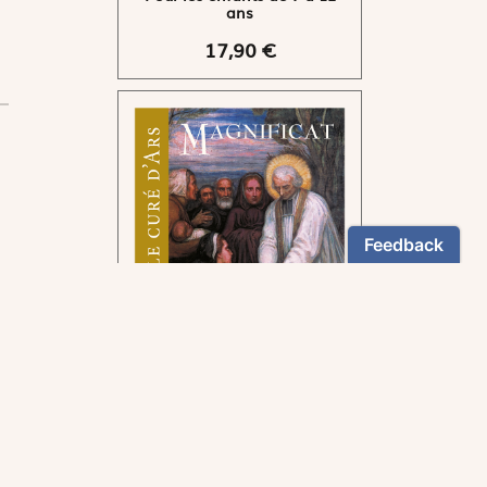
ans
17,90 €
Pour suivre la voie tracée
par le curé d'Ars.