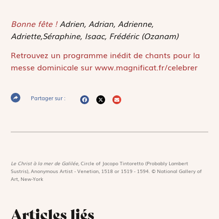
Bonne fête !
Adrien, Adrian, Adrienne,
Adriette,Séraphine, Isaac, Frédéric (Ozanam)
Retrouvez un programme inédit de chants pour la
messe dominicale sur www.magnificat.fr/celebrer
Partager sur :
Le Christ à la mer de Galilée,
Circle of Jacopo Tintoretto (Probably Lambert
Sustris), Anonymous Artist - Venetian, 1518 or 1519 - 1594. © National Gallery of
Art, New-York
Articles liés