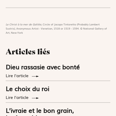
Le Christ à la mer de Galilée,
Circle of Jacopo Tintoretto (Probably Lambert
Sustris), Anonymous Artist - Venetian, 1518 or 1519 - 1594. © National Gallery of
Art, New-York
Articles liés
Dieu rassasie avec bonté
Lire l'article
Le choix du roi
Lire l'article
L’ivraie et le bon grain,