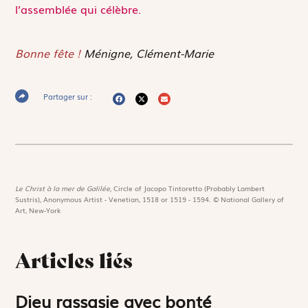
l’assemblée qui célèbre.
Bonne fête !
Ménigne, Clément-Marie
Partager sur :
Le Christ à la mer de Galilée,
Circle of Jacopo Tintoretto (Probably Lambert
Sustris), Anonymous Artist - Venetian, 1518 or 1519 - 1594. © National Gallery of
Art, New-York
Articles liés
Dieu rassasie avec bonté