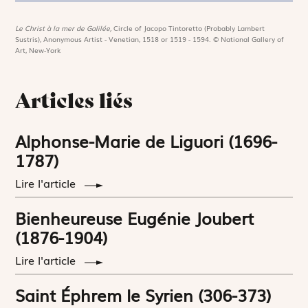
Le Christ à la mer de Galilée,
Circle of Jacopo Tintoretto (Probably Lambert
Sustris), Anonymous Artist - Venetian, 1518 or 1519 - 1594. © National Gallery of
Art, New-York
Articles liés
Alphonse-Marie de Liguori (1696-
1787)
Lire l'article
Bienheureuse Eugénie Joubert
(1876-1904)
Lire l'article
Saint Éphrem le Syrien (306-373)