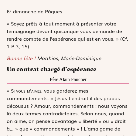
6
dimanche de Pâques
e
« Soyez prêts à tout moment à présenter votre
témoignage devant quiconque vous demande de
rendre compte de l’espérance qui est en vous. »
(Cf.
1 P 3, 15)
Bonne fête !
Matthias, Marie-Dominique
Un contrat chargé d’espérance
Père Alain Faucher
«
S
i vous m’aimez,
vous garderez mes
commandements
.
»
Jésus tiendrait-il des propos
décousus ? Amour, commandements : nous voyons
là deux termes contradictoires. Selon nous, quand
on aime, on pense davantage « liberté » ou « droit
à… » que « commandements » ! L’amalgame de
Jésus trouve ailleurs sa cohérence. En ces temps-là,