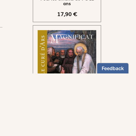
ans
17,90 €
Pour suivre la voie tracée
par le curé d'Ars.