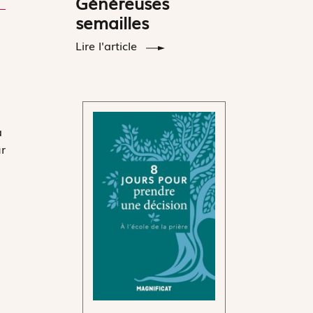
Généreuses
semailles
Lire l'article
a
a
r