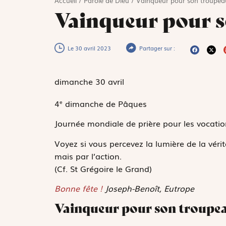
Accueil
/
Parole de Dieu
/
Vainqueur pour son troupea
Vainqueur pour 
Le 30 avril 2023
Partager sur :
dimanche 30
avril
4
dimanche de Pâques
e
Journée mondiale de prière pour les vocatio
Voyez si vous percevez la lumière de la vérit
mais par l’action.
(Cf. St Grégoire le Grand)
Bonne fête !
Joseph-Benoît, Eutrope
Vainqueur pour son troupe