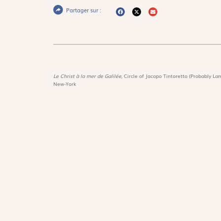
Partager sur :
Le Christ à la mer de Galilée,
Circle of Jacopo Tintoretto (Probably Lam
New-York