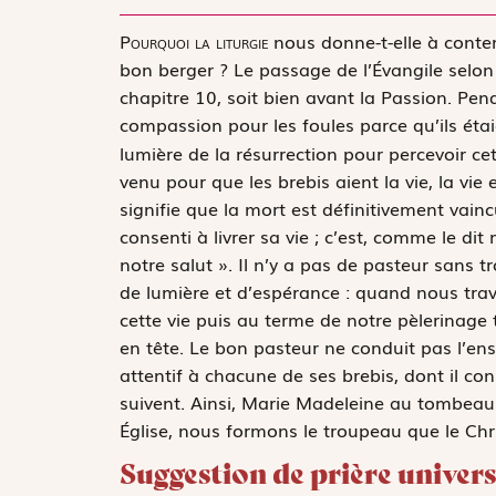
P
ourquoi la liturgie
nous donne-t-elle à conte
bon berger ? Le passage de l’Évangile selo
chapitre 10, soit bien avant la Passion. Pend
compassion pour les foules
parce qu’ils ét
lumière de la résurrection pour percevoir c
venu pour que les brebis aient la vie, la vi
signifie que la mort est définitivement vain
consenti à livrer sa vie ; c’est, comme le d
notre salut ». Il n’y a pas de pasteur sans 
de lumière et d’espérance : quand nous trave
cette vie puis au terme de notre pèlerinage
en tête. Le bon pasteur ne conduit pas l’e
attentif à chacune de ses brebis, dont il con
suivent. Ainsi, Marie Madeleine au tombeau
Église, nous formons le troupeau que le Christ
Suggestion de prière univers