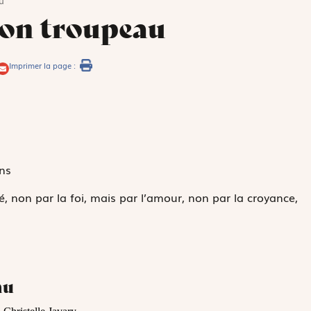
u
son troupeau
Imprimer la page :
ns
é, non par la foi, mais par l’amour, non par la croyance,
au