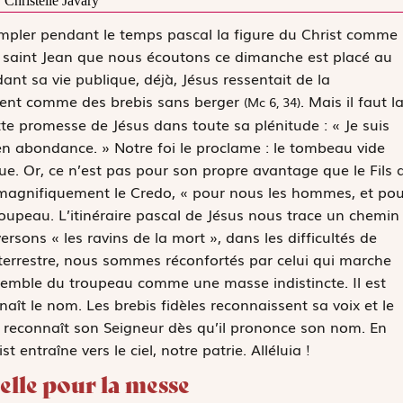
Christelle Javary
mpler pendant le temps pascal la figure du Christ comme
n saint Jean que nous écoutons ce dimanche est placé au
ant sa vie publique, déjà, Jésus ressentait de la
aient comme des brebis sans berger
. Mais il faut l
(Mc 6, 34)
ette promesse de Jésus dans toute sa plénitude :
« Je suis
e en abondance. »
Notre foi le proclame : le tombeau vide
cue. Or, ce n’est pas pour son propre avantage que le Fils 
it magnifiquement le
Credo
, « pour nous les hommes, et pou
troupeau. L’itinéraire pascal de Jésus nous trace un chemin
rsons « les ravins de la mort », dans les difficultés de
 terrestre, nous sommes réconfortés par celui qui marche
nsemble du troupeau comme une masse indistincte. Il est
naît le nom. Les brebis fidèles reconnaissent sa voix et le
 reconnaît son Seigneur dès qu’il prononce son nom. En
 entraîne vers le ciel, notre patrie. Alléluia !
elle pour la messe