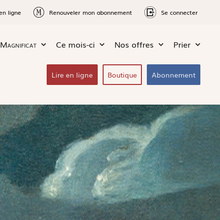
en ligne
Renouveler mon abonnement
Se connecter
Magnificat
Ce mois-ci
Nos offres
Prier
Lire en ligne
Boutique
Abonnement