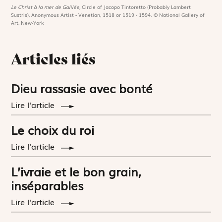
Le Christ à la mer de Galilée,
Circle of Jacopo Tintoretto (Probably Lambert
Sustris), Anonymous Artist - Venetian, 1518 or 1519 - 1594. © National Gallery of
Art, New-York
Articles liés
Dieu rassasie avec bonté
Lire l'article
Le choix du roi
Lire l'article
L’ivraie et le bon grain,
inséparables
Lire l'article