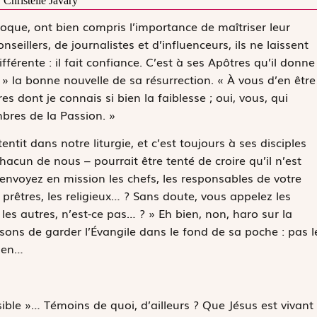
Christelle Javary
que, ont bien compris l’importance de maîtriser leur
illers, de journalistes et d’influenceurs, ils ne laissent
érente : il fait confiance. C’est à ses Apôtres qu’il donne
 »
la bonne nouvelle de sa résurrection.
« À vous d’en être
s dont je connais si bien la faiblesse ; oui, vous, qui
res de la Passion. »
ntit dans notre liturgie, et c’est toujours à ses disciples
hacun de nous – pourrait être tenté de croire qu’il n’est
envoyez en mission les chefs, les responsables de votre
s prêtres, les religieux… ? Sans doute, vous appelez les
, les autres, n’est-ce pas… ? » Eh bien, non, haro sur la
sons de garder l’Évangile dans le fond de sa poche : pas l
ien…
ible »… Témoins de quoi, d’ailleurs ? Que Jésus est vivant