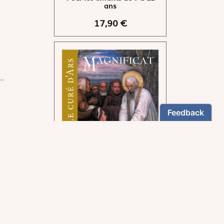
ans
17,90 €
Pour suivre la voie tracée
par le curé d'Ars.