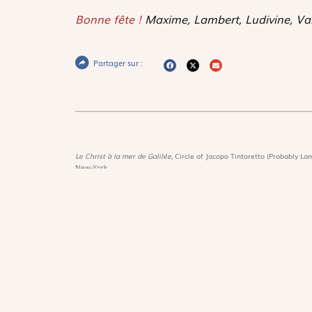
Bonne fête !
Maxime, Lambert, Ludivine, Val
Partager sur :
Le Christ à la mer de Galilée,
Circle of Jacopo Tintoretto (Probably Lam
New-York