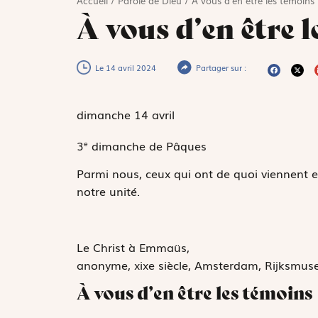
Accueil
/
Parole de Dieu
/
À vous d’en être les témoins
À vous d’en être 
Le 14 avril 2024
Partager sur :
dimanche 14
avril
3
dimanche de Pâques
e
Parmi nous, ceux qui ont de quoi viennent en
notre unité.
Le Christ à Emmaüs,
anonyme, xixe siècle, Amsterdam, Rijksmus
À vous d’en être les témoins