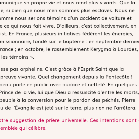
mmunique sa propre vie et nous rend plus vivants. Que la
ue, si bien que nous n’en sommes plus esclaves. Nous ne
omme nous serions témoins d’un accident de voiture et
ce qui nous fait vivre. D’ailleurs, c’est collectivement, en
t. En France, plusieurs initiatives fédèrent les énergies,
n missionnaire, fondé sur le baptême : en septembre dernier
 France ; en octobre, le rassemblement Kerygma à Lourdes,
 les témoins ».
aisse pas orphelins. C’est grâce à l’Esprit Saint que la
la preuve vivante. Quel changement depuis la Pentecôte !
 peau parle en public avec audace et netteté. En quelques
rince de la vie, lui que Dieu a ressuscité d’entre les morts,
peuple à la conversion pour le pardon des péchés, Pierre
e l’Évangile est jeté sur la terre, plus rien ne l’arrêtera.
tre suggestion de prière universelle. Ces intentions sont
semblée qui célèbre.