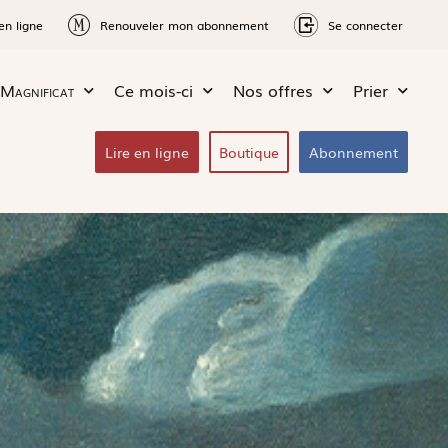
en ligne
Renouveler mon abonnement
Se connecter
Magnificat
Ce mois-ci
Nos offres
Prier
Lire en ligne
Boutique
Abonnement