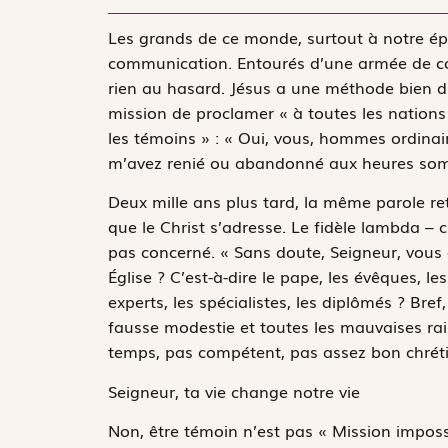
L
es grands de ce monde, surtout à notre épo
communication. Entourés d’une armée de conse
rien au hasard. Jésus a une méthode bien diff
mission de proclamer
« à toutes les nations
les témoins »
: « Oui, vous, hommes ordinaire
m’avez renié ou abandonné aux heures somb
Deux mille ans plus tard, la même parole rete
que le Christ s’adresse. Le fidèle
lambda
– c
pas concerné. « Sans doute, Seigneur, vous 
Église ? C’est-à-dire le pape, les évêques, le
experts, les spécialistes, les diplômés ? Bref
fausse modestie et toutes les mauvaises rai
temps, pas compétent, pas assez bon chrét
Seigneur, ta vie change notre vie
Non, être témoin n’est pas « Mission imposs