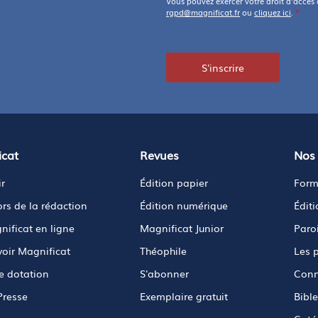
Vous pouvez exercer votre droit d'accès
rgpd@magnificat.fr
ou
cliquez ici
.
*
S'inscrire
icat
Revues
Nos 
r
Édition papier
Form
ors de la rédaction
Édition numérique
Édit
nificat en ligne
Magnificat Junior
Paro
oir Magnificat
Théophile
Les 
e dotation
S'abonner
Conn
Presse
Exemplaire gratuit
Bible