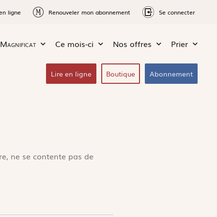
en ligne
Renouveler mon abonnement
Se connecter
Magnificat
Ce mois-ci
Nos offres
Prier
Lire en ligne
Boutique
Abonnement
ire, ne se contente pas de