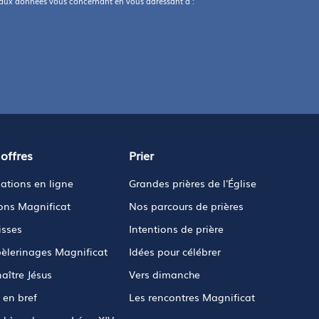
 aux données vous concernant en vous adressant à :
offres
Prier
ations en ligne
Grandes prières de l'Église
ions Magnificat
Nos parcours de prières
isses
Intentions de prière
pèlerinages Magnificat
Idées pour célébrer
aître Jésus
Vers dimanche
 en bref
Les rencontres Magnificat