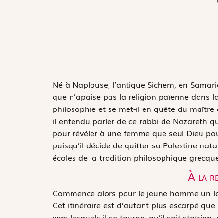
N
é à Naplouse, l’antique Sichem, en Samarie,
que n’apaise pas la religion païenne dans laq
philosophie et se met-il en quête du maître
il entendu parler de ce rabbi de Nazareth qu
pour révéler à une femme que seul Dieu pou
puisqu’il décide de quitter sa Palestine na
écoles de la tradition philosophique grecque
À la r
Commence alors pour le jeune homme un lon
Cet itinéraire est d’autant plus escarpé que
vers lesquels il se tourne, qu’il soit stoïcien