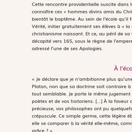
Cette rencontre providentielle suscite dans l
connaître ces « hommes divins amis du Christ
bientôt le baptême. Au sein de l’école qu’il 
Vérité, initier gratuitement ses élèves à « la 
christianisme naissant. Et ce, au péril de sa 
décapité vers 165, sous le règne de l’emper
adressé l’une de ses
Apologies
.
À l’éc
« Je déclare que je n’ambitionne plus qu’une
Platon, non que sa doctrine soit contraire à 
tout semblable. Je porte le même jugement d
poètes et de vos historiens. […] À la fave
précieuse, vos philosophes ont pu quelquefo
crépuscule. Ce simple germe, cette légère éb
elle se comparer à la vérité elle-même, com
grâce ? »