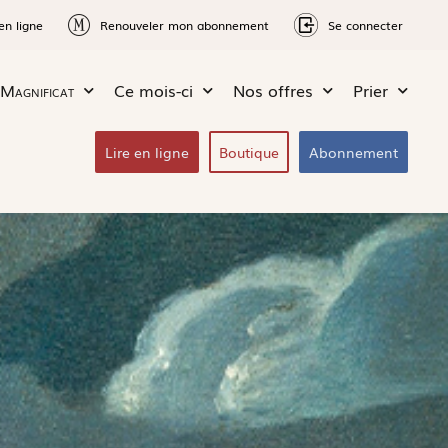
en ligne
Renouveler mon abonnement
Se connecter
Magnificat
Ce mois-ci
Nos offres
Prier
Lire en ligne
Boutique
Abonnement