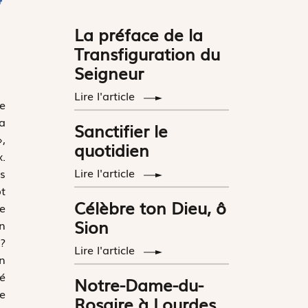
La préface de la
Transfiguration du
Seigneur
Lire l'article
te
la
Sanctifier le
»,
quotidien
x.
Lire l'article
es
pt
Célèbre ton Dieu, ô
te
Sion
on
 ?
Lire l'article
un
té
Notre-Dame-du-
e
Rosaire à Lourdes