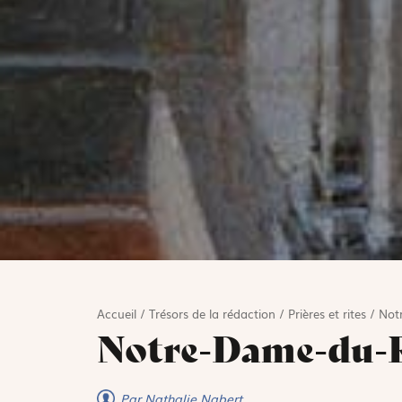
Accueil
/
Trésors de la rédaction
/
Prières et rites
/
Not
Notre-Dame-du-R
Par Nathalie Nabert