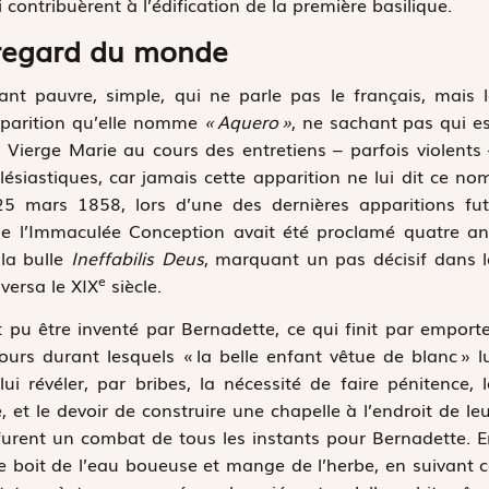
ontribuèrent à l’édification de la première basilique.
 regard du monde
ant pauvre, simple, qui ne parle pas le français, mais 
apparition qu’elle nomme
« Aquero »
, ne sachant pas qui e
r Vierge Marie au cours des entretiens – parfois violents
clésiastiques, car jamais cette apparition ne lui dit ce no
5 mars 1858, lors d’une des dernières apparitions fut 
de l’Immaculée Conception avait été proclamé quatre an
 la bulle
Ineffabilis Deus
, marquant un pas décisif dans 
e
versa le XIX
siècle.
 pu être inventé par Bernadette, ce qui finit par emport
ours durant lesquels « la belle enfant vêtue de blanc » l
i révéler, par bribes, la nécessité de faire pénitence, 
 et le devoir de construire une chapelle à l’endroit de le
 furent un combat de tous les instants pour Bernadette. 
e boit de l’eau boueuse et mange de l’herbe, en suivant 