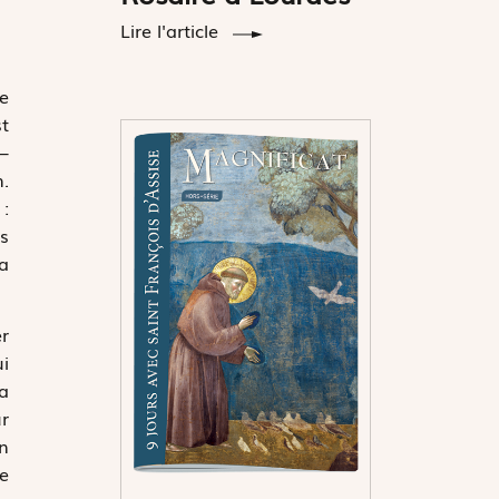
Lire l'article
le
st
 –
m.
:
s
la
er
ui
la
ur
En
ce