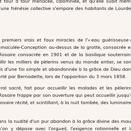
 est tour à tour menacée, calomniée, et qu’elle subit mê
qu’une frénésie collective s’empare des habitants de Lourd
 premiers vrais et faux miracles de l’« eau guérisseuse 
’Immaculée-Conception au-dessus de la grotte, consacrée 
Rosaire consacrée en 1901 et de la basilique souterrai
lir les milliers de pèlerins venus du monde entier, se so
ls d’une foi simple et abandonnée à la grâce de Dieu da
orté par Bernadette, lors de l’apparition du 3 mars 1858.
l sacré, fait pour accueillir les malades et les pèlerin
osaire frappe par son ouverture qui peut accueillir jusqu
aire récité, et scintillant, à la nuit tombée, des luminair
 dans la nudité d’un pur abandon à la grâce divine des ma
’on y dépose avec l’orgueil, l’exigence rationnelle et 