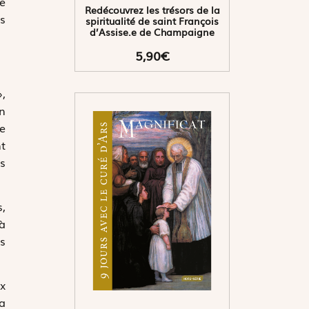
me
Redécouvrez les trésors de la
es
spiritualité de saint François
d’Assise.e de Champaigne
5,90€
»,
en
ne
nt
ns
s,
’à
es
ux
la