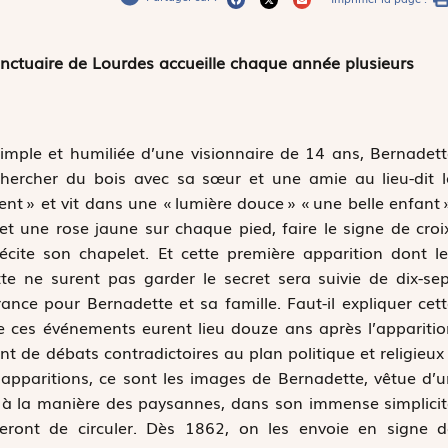
sanctuaire de Lourdes accueille chaque année plusieurs
simple et humiliée d’une visionnaire de 14 ans, Bernadet
 chercher du bois avec sa sœur et une amie au lieu-dit 
ent » et vit dans une « lumière douce » « une belle enfant 
t une rose jaune sur chaque pied, faire le signe de croi
écite son chapelet. Et cette première apparition dont l
te ne surent pas garder le secret sera suivie de dix-se
nce pour Bernadette et sa famille. Faut-il expliquer cet
ue ces événements eurent lieu douze ans après l’appariti
nt de débats contradictoires au plan politique et religieux
 apparitions, ce sont les images de Bernadette, vêtue d’
, à la manière des paysannes, dans son immense simplici
eront de circuler. Dès 1862, on les envoie en signe d