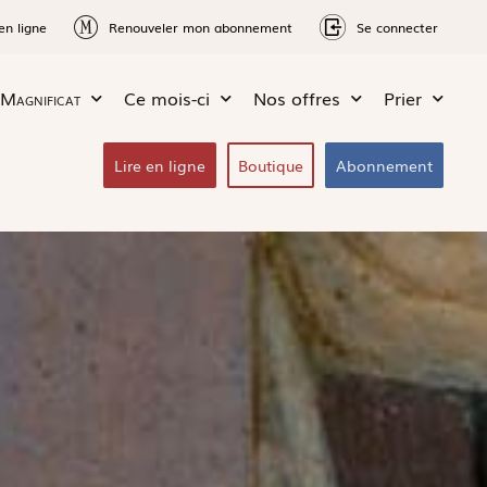
en ligne
Renouveler mon abonnement
Se connecter
Magnificat
Ce mois-ci
Nos offres
Prier
Lire en ligne
Boutique
Abonnement